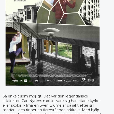
Så enkelt som möjligt! Det var den legendariske
arkitekten Carl Nyréns motto, vare sig han ritade kyrkor
eller skolor. Filmaren Sven Blume är på jakt efter sin
morfar – och finner en framstående arkitekt. Med hjälp