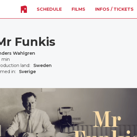
SCHEDULE
FILMS
INFOS / TICKETS
Mr Funkis
nders Wahlgren
9 min
oduction land:
Sweden
lmed in:
Sverige