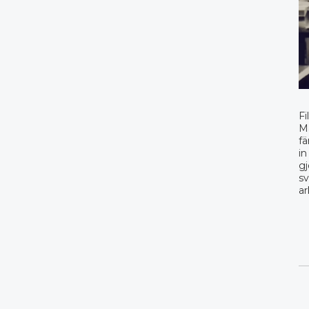
Fi
Ma
fä
in
gj
sv
ar