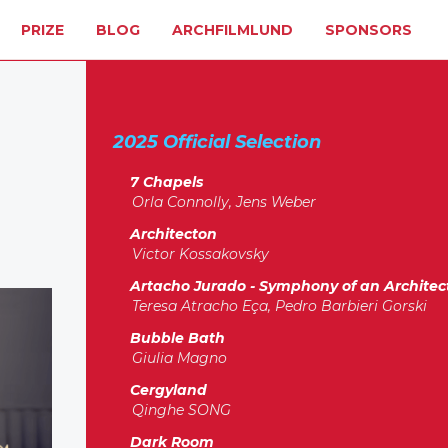
PRIZE
BLOG
ARCHFILMLUND
SPONSORS
2025 Official Selection
7 Chapels
Orla Connolly, Jens Weber
Architecton
Victor Kossakovsky
Artacho Jurado - Symphony of an Architec
Teresa Atracho Eça, Pedro Barbieri Gorski
Bubble Bath
Giulia Magno
Cergyland
Qinghe SONG
Dark Room