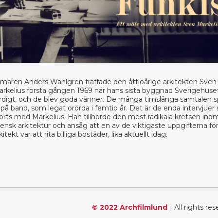
lmaren Anders Wahlgren träffade den åttioårige arkitekten Sven
rkelius första gången 1969 när hans sista byggnad Sverigehuset
rdigt, och de blev goda vänner. De många timslånga samtalen 
 på band, som legat orörda i femtio år. Det är de enda intervjue
orts med Markelius. Han tillhörde den mest radikala kretsen ino
ensk arkitektur och ansåg att en av de viktigaste uppgifterna fö
kitekt var att rita billiga bostäder, lika aktuellt idag.
© 2022 Archfilmlund
| All rights re