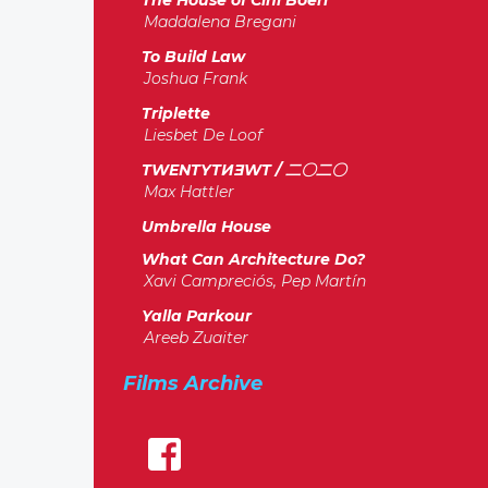
The House of Cini Boeri
Maddalena Bregani
To Build Law
Joshua Frank
Triplette
Liesbet De Loof
TWENTYTИƎWT / 二〇二〇
Max Hattler
Umbrella House
What Can Architecture Do?
Xavi Campreciós, Pep Martín
Yalla Parkour
Areeb Zuaiter
Films Archive