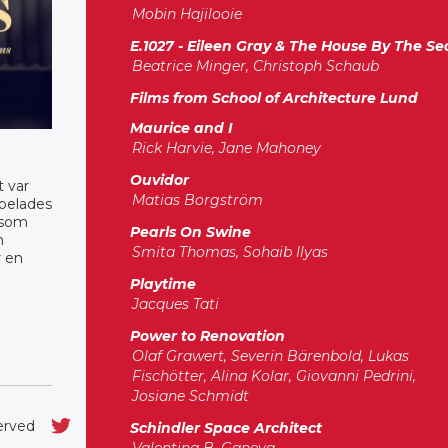
Mobin Hajilooie
E.1027 - Eileen Gray & The House By The Se
Beatrice Minger, Christoph Schaub
Films from School of Architecture Lund
Maurice and I
Rick Harvie, Jane Mahoney
Ouvidor
 var
Matias Borgström
spelades
r som
Pearls On Swine
m
Smita Thomas, Sohaib Ilyas
r en
Playtime
Jacques Tati
Power to Renovation
Olaf Grawert, Severin Bärenbold, Lukas
Fischötter, Alina Kolar, Giovanni Pedrini,
Josiane Schmidt
served
Schindler Space Architect